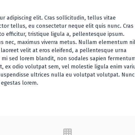
gn
adipiscing elit. Cras sollicitudin, tellus vitae
or tellus, eu consectetur neque elit quis nunc. Cras
efficitur, tristique ligula a, pellentesque ipsum.
lus nec, maximus viverra metus. Nullam elementum n
laoreet velit at eros eleifend, a pellentesque urna
ies mi sed lorem blandit, non sodales sapien fermentu
pit, ex odio volutpat sem, vel molestie ligula enim vari
Suspendisse ultrices nulla eu volutpat volutpat. Nunc
s egestas lorem.