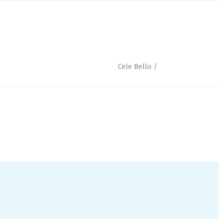
SERVICIOS
TIENDA
CONTACTO
Cele Bello
/